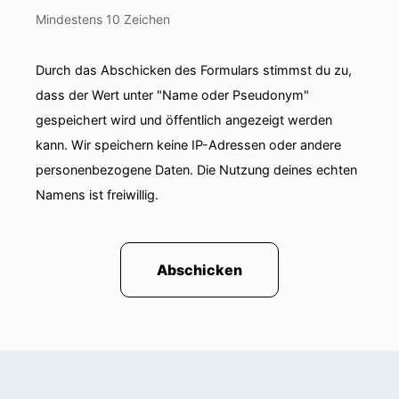
sozusagen dass das auf die Straße kommt und
Mindestens 10 Zeichen
mit dieser Prämienz habe
Durch das Abschicken des Formulars stimmst du zu,
00:01:08: ich nach meiner Promotion, wo ich
dass der Wert unter "Name oder Pseudonym"
sehr viel mit Ross in allen möglichen
Robotikbereichen etwas
gespeichert wird und öffentlich angezeigt werden
kann. Wir speichern keine IP-Adressen oder andere
00:01:14: gemacht habe. Da habe ich
personenbezogene Daten. Die Nutzung deines echten
entschieden, naja, wir müssen das mehr im Feld
Namens ist freiwillig.
bringen und so kam ich
00:01:19: dazu. Zu Podcast kam ich. Weil du der
Ross-Experte bist? Ja, eigentlich. Du bist
Abschicken
Deutschlands Ross-Experte.
00:01:26: Also wenn du das so sagst, also ich
glaube, wir sind aktuell auch, glaube ich, auch
die Einzige,