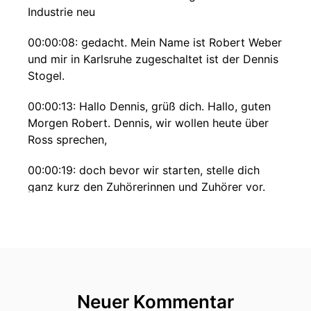
Industrie neu
00:00:08: gedacht. Mein Name ist Robert Weber
und mir in Karlsruhe zugeschaltet ist der Dennis
Stogel.
00:00:13: Hallo Dennis, grüß dich. Hallo, guten
Morgen Robert. Dennis, wir wollen heute über
Ross sprechen,
00:00:19: doch bevor wir starten, stelle dich
ganz kurz den Zuhörerinnen und Zuhörer vor.
Wer bist du,
00:00:24: was machst du und wie bist du hier in
den Podcast gekommen? Also mein Name ist
Dennis Stogel,
00:00:30: ich bin Geschäftsführer in der
Neuer Kommentar