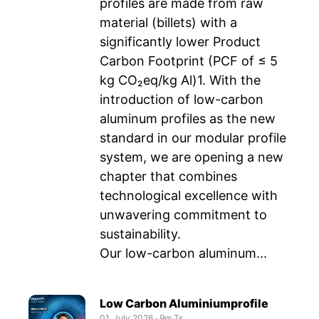
profiles are made from raw
material (billets) with a
significantly lower Product
Carbon Footprint (PCF of ≤ 5
kg CO₂eq/kg Al)1. With the
introduction of low-carbon
aluminum profiles as the new
standard in our modular profile
system, we are opening a new
chapter that combines
technological excellence with
unwavering commitment to
sustainability.
Our low-carbon aluminum...
Low Carbon Aluminiumprofile
01. July 2026
‧
9m 7s