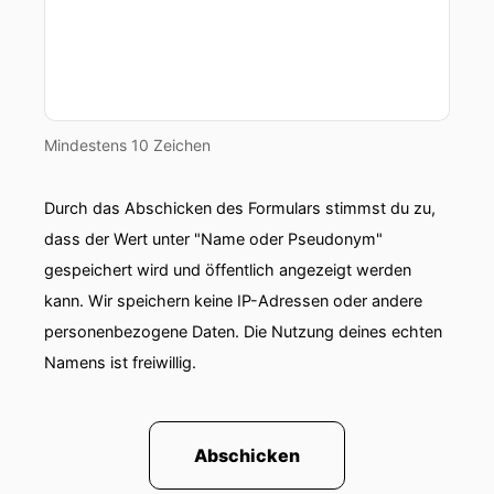
00:00:58: Odas das Wetter, man hat viele
Wetterdaten zu jedem Zeitpunkt, zu jedem Tag
oder zu jeder
Mindestens 10 Zeichen
00:01:02: Stunde hat man ein Datum und man
möchte das auch oft in die Zukunft
vorhersagen, wie
Durch das Abschicken des Formulars stimmst du zu,
dass der Wert unter "Name oder Pseudonym"
00:01:09: wird das Wetter morgen, wie wird das
gespeichert wird und öffentlich angezeigt werden
Wetter nächste Woche.
kann. Wir speichern keine IP-Adressen oder andere
00:01:12: Aber von was wir reden, sind die
personenbezogene Daten. Die Nutzung deines echten
Zeitreihen in der Industrie und da gibt es en
Namens ist freiwillig.
masse, da
00:01:19: gibt es so viele in der Logistik.
Abschicken
00:01:21: Ich möchte wissen, wie viele Produkte