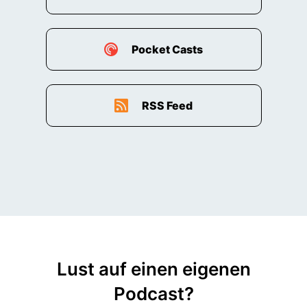
00:01:57: Bei Qualität sind wir schon, ich muss
vorhersagen, bei meiner jetzigen Einstellung
Pocket Casts
00:02:01: ist die Qualität des Produkts, das ich
herstelle, noch in Ordnung.
RSS Feed
00:02:06: Also Zeitreihen gibt es überall, weil
ich wissen möchte, wenn ich was mach, ist in
Zukunft
00:02:13: das alles in Ordnung.
00:02:15: Das heißt also, Zeitreihen sind im
Prinzip Daten, die mit einem Zeitstempel
versehen
Lust auf einen eigenen
00:02:19: sind?
Podcast?
00:02:20: Genau, jeder Datenpunkt, das kann